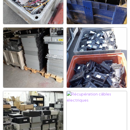
Album photos
Photos des déchets informatiques
Contact :
Téléphone: 06.37.42.73.67
Mail: contact@recycl-
ordi-idf.com